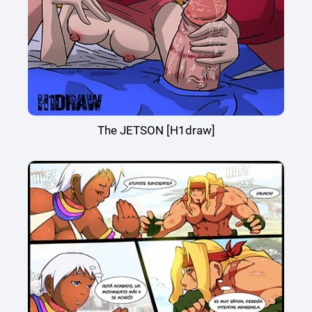
The JETSON [H1draw]