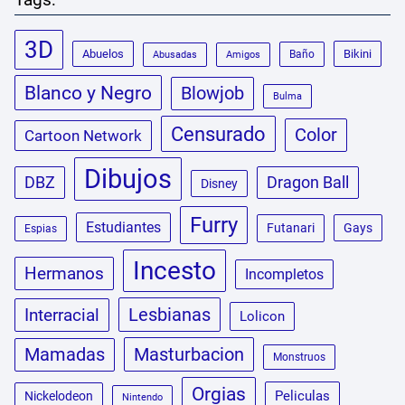
3D
Abuelos
Bikini
Baño
Abusadas
Amigos
Blanco y Negro
Blowjob
Bulma
Censurado
Color
Cartoon Network
Dibujos
DBZ
Dragon Ball
Disney
Furry
Estudiantes
Futanari
Gays
Espias
Incesto
Hermanos
Incompletos
Lesbianas
Interracial
Lolicon
Masturbacion
Mamadas
Monstruos
Orgias
Peliculas
Nickelodeon
Nintendo