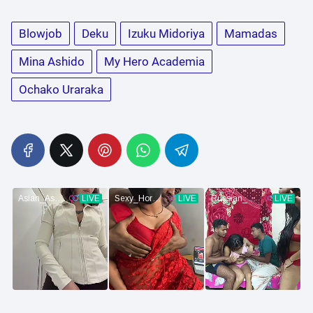
Blowjob
Deku
Izuku Midoriya
Mamadas
Mina Ashido
My Hero Academia
Ochako Uraraka