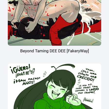
Beyond Taming DEE DEE [FakeryWay]