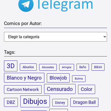
Comics por Autor:
Tags:
3D
Abuelos
Bikini
Baño
Abusadas
Amigos
Blanco y Negro
Blowjob
Bulma
Censurado
Color
Cartoon Network
Dibujos
DBZ
Dragon Ball
Disney