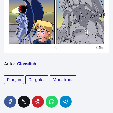
Autor:
Glassfish
Dibujos
Gargolas
Monstruos