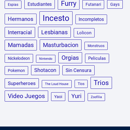
Furry
Estudiantes
Futanari
Gays
Espias
Incesto
Hermanos
Incompletos
Lesbianas
Interracial
Lolicon
Masturbacion
Mamadas
Monstruos
Orgias
Peliculas
Nickelodeon
Nintendo
Shotacon
Sin Censura
Pokemon
Trios
Superheroes
Tios
The Loud House
Video Juegos
Yuri
Yaoi
Zoofilia