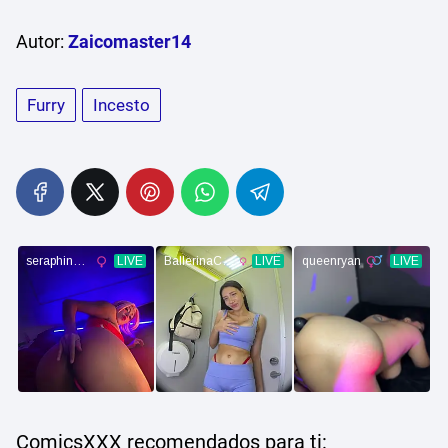
Autor:
Zaicomaster14
Furry
Incesto
ComicsXXX recomendados para ti: