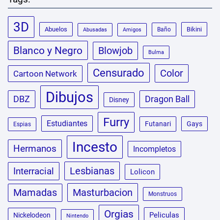
3D
Abuelos
Bikini
Baño
Abusadas
Amigos
Blanco y Negro
Blowjob
Bulma
Censurado
Color
Cartoon Network
Dibujos
DBZ
Dragon Ball
Disney
Furry
Estudiantes
Futanari
Gays
Espias
Incesto
Hermanos
Incompletos
Lesbianas
Interracial
Lolicon
Masturbacion
Mamadas
Monstruos
Orgias
Peliculas
Nickelodeon
Nintendo