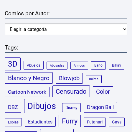
Comics por Autor:
Tags:
3D
Abuelos
Bikini
Baño
Abusadas
Amigos
Blanco y Negro
Blowjob
Bulma
Censurado
Color
Cartoon Network
Dibujos
DBZ
Dragon Ball
Disney
Furry
Estudiantes
Futanari
Gays
Espias