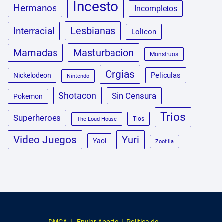
Incesto
Hermanos
Incompletos
Lesbianas
Interracial
Lolicon
Masturbacion
Mamadas
Monstruos
Orgias
Peliculas
Nickelodeon
Nintendo
Shotacon
Sin Censura
Pokemon
Trios
Superheroes
Tios
The Loud House
Video Juegos
Yuri
Yaoi
Zoofilia
DMCA
|
Enviar Aporte
|
Politica de