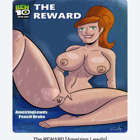
The REWARD [Ameizing Lewds]