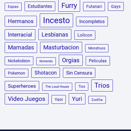
Furry
Estudiantes
Futanari
Gays
Espias
Incesto
Hermanos
Incompletos
Lesbianas
Interracial
Lolicon
Masturbacion
Mamadas
Monstruos
Orgias
Peliculas
Nickelodeon
Nintendo
Shotacon
Sin Censura
Pokemon
Trios
Superheroes
Tios
The Loud House
Video Juegos
Yuri
Yaoi
Zoofilia