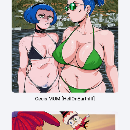
Cecis MUM [HellOnEarthIII]