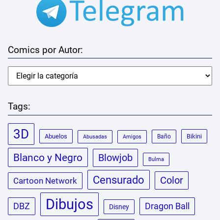
Comics por Autor:
Tags:
3D
Abuelos
Bikini
Baño
Abusadas
Amigos
Blanco y Negro
Blowjob
Bulma
Censurado
Color
Cartoon Network
Dibujos
DBZ
Dragon Ball
Disney