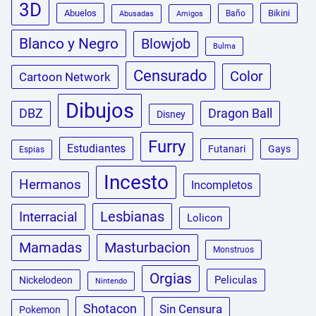
3D
Abuelos
Bikini
Baño
Abusadas
Amigos
Blanco y Negro
Blowjob
Bulma
Censurado
Color
Cartoon Network
Dibujos
DBZ
Dragon Ball
Disney
Furry
Estudiantes
Futanari
Gays
Espias
Incesto
Hermanos
Incompletos
Lesbianas
Interracial
Lolicon
Masturbacion
Mamadas
Monstruos
Orgias
Peliculas
Nickelodeon
Nintendo
Shotacon
Sin Censura
Pokemon