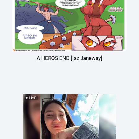
A HEROS END [Isz Janeway]