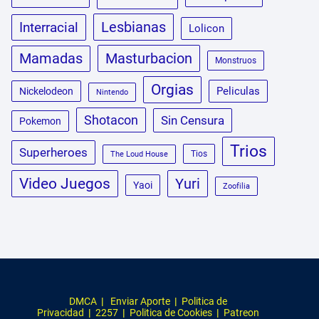
Lesbianas
Interracial
Lolicon
Masturbacion
Mamadas
Monstruos
Orgias
Peliculas
Nickelodeon
Nintendo
Shotacon
Sin Censura
Pokemon
Trios
Superheroes
Tios
The Loud House
Video Juegos
Yuri
Yaoi
Zoofilia
DMCA
|
Enviar Aporte
|
Politica de
Privacidad
|
2257
|
Politica de Cookies
|
Patreon