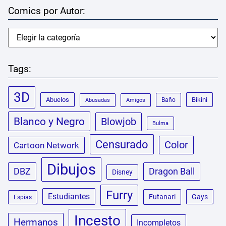
Comics por Autor:
Tags:
3D
Abuelos
Bikini
Baño
Abusadas
Amigos
Blanco y Negro
Blowjob
Bulma
Censurado
Color
Cartoon Network
Dibujos
DBZ
Dragon Ball
Disney
Furry
Estudiantes
Futanari
Gays
Espias
Incesto
Hermanos
Incompletos