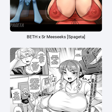
BETH x Sr Meeseeks [Spageta]