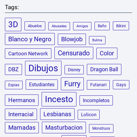
Tags:
3D
Abuelos
Bikini
Baño
Abusadas
Amigos
Blanco y Negro
Blowjob
Bulma
Censurado
Color
Cartoon Network
Dibujos
DBZ
Dragon Ball
Disney
Furry
Estudiantes
Futanari
Gays
Espias
Incesto
Hermanos
Incompletos
Lesbianas
Interracial
Lolicon
Masturbacion
Mamadas
Monstruos