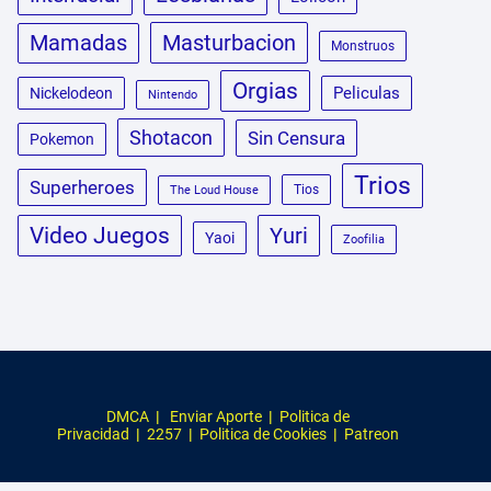
Masturbacion
Mamadas
Monstruos
Orgias
Peliculas
Nickelodeon
Nintendo
Shotacon
Sin Censura
Pokemon
Trios
Superheroes
Tios
The Loud House
Video Juegos
Yuri
Yaoi
Zoofilia
DMCA
|
Enviar Aporte
|
Politica de
Privacidad
|
2257
|
Politica de Cookies
|
Patreon