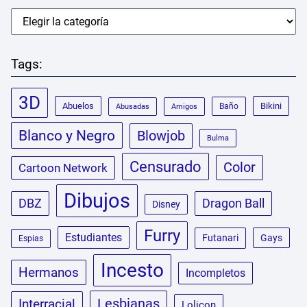
Tags:
3D
Abuelos
Bikini
Baño
Abusadas
Amigos
Blanco y Negro
Blowjob
Bulma
Censurado
Color
Cartoon Network
Dibujos
DBZ
Dragon Ball
Disney
Furry
Estudiantes
Futanari
Gays
Espias
Incesto
Hermanos
Incompletos
Lesbianas
Interracial
Lolicon