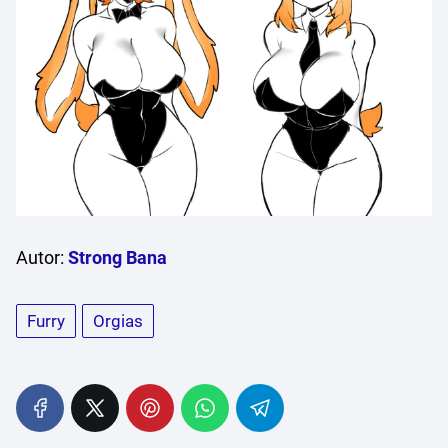
Autor:
Strong Bana
Furry
Orgias