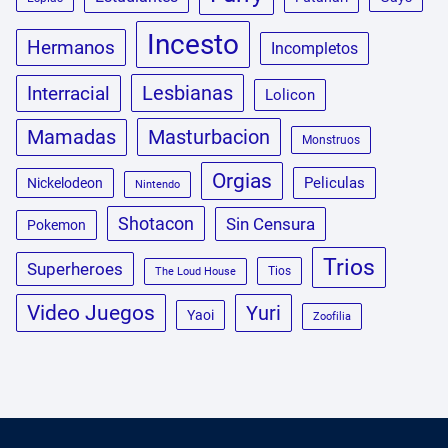
Incesto
Hermanos
Incompletos
Lesbianas
Interracial
Lolicon
Masturbacion
Mamadas
Monstruos
Orgias
Peliculas
Nickelodeon
Nintendo
Shotacon
Sin Censura
Pokemon
Trios
Superheroes
Tios
The Loud House
Video Juegos
Yuri
Yaoi
Zoofilia