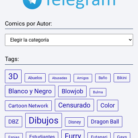
Comics por Autor:
Tags:
3D
Abuelos
Bikini
Baño
Abusadas
Amigos
Blanco y Negro
Blowjob
Bulma
Censurado
Color
Cartoon Network
Dibujos
DBZ
Dragon Ball
Disney
Furry
Estudiantes
Futanari
Gays
Espias