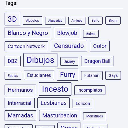
Tags:
3D
Abuelos
Bikini
Baño
Abusadas
Amigos
Blanco y Negro
Blowjob
Bulma
Censurado
Color
Cartoon Network
Dibujos
DBZ
Dragon Ball
Disney
Furry
Estudiantes
Futanari
Gays
Espias
Incesto
Hermanos
Incompletos
Lesbianas
Interracial
Lolicon
Masturbacion
Mamadas
Monstruos
Orgias