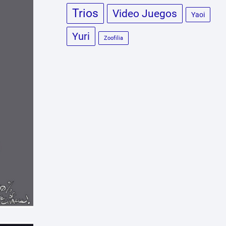
Trios
Video Juegos
Yaoi
Yuri
Zoofilia