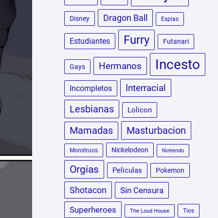
Dragon Ball
Disney
Espias
Furry
Estudiantes
Futanari
Incesto
Hermanos
Gays
Interracial
Incompletos
Lesbianas
Lolicon
Masturbacion
Mamadas
Nickelodeon
Monstruos
Nintendo
Orgias
Peliculas
Pokemon
Shotacon
Sin Censura
Superheroes
Tios
The Loud House