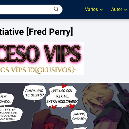
Varios
Autor
iative [Fred Perry]