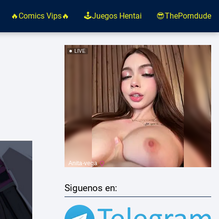
🔥Comics Vips🔥
🕹️Juegos Hentai
😎ThePorndude
Siguenos en: