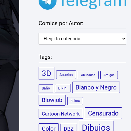
Comics por Autor:
Tags:
3D
Abuelos
Abusadas
Amigos
Blanco y Negro
Bikini
Baño
Blowjob
Bulma
Censurado
Cartoon Network
Dibujos
Color
DBZ