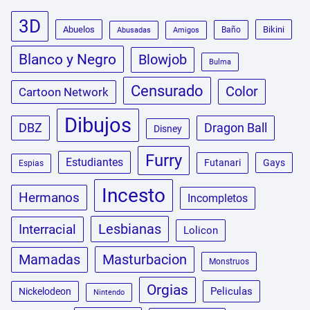
3D
Abuelos
Bikini
Baño
Abusadas
Amigos
Blanco y Negro
Blowjob
Bulma
Censurado
Color
Cartoon Network
Dibujos
DBZ
Dragon Ball
Disney
Furry
Estudiantes
Futanari
Gays
Espias
Incesto
Hermanos
Incompletos
Lesbianas
Interracial
Lolicon
Masturbacion
Mamadas
Monstruos
Orgias
Peliculas
Nickelodeon
Nintendo