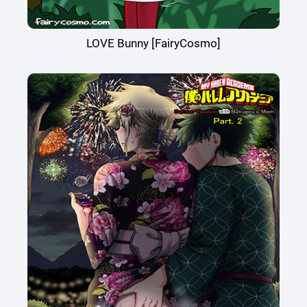
LOVE Bunny [FairyCosmo]