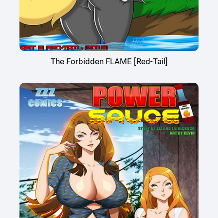
The Forbidden FLAME [Red-Tail]