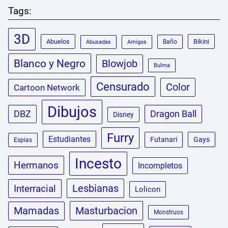
Tags:
3D
Abuelos
Bikini
Baño
Abusadas
Amigos
Blanco y Negro
Blowjob
Bulma
Censurado
Color
Cartoon Network
Dibujos
DBZ
Dragon Ball
Disney
Furry
Estudiantes
Futanari
Gays
Espias
Incesto
Hermanos
Incompletos
Lesbianas
Interracial
Lolicon
Masturbacion
Mamadas
Monstruos