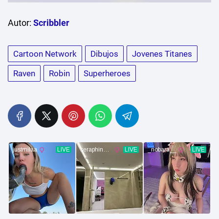
Autor:
Scribbler
Cartoon Network
Dibujos
Jovenes Titanes
Raven
Robin
Superheroes