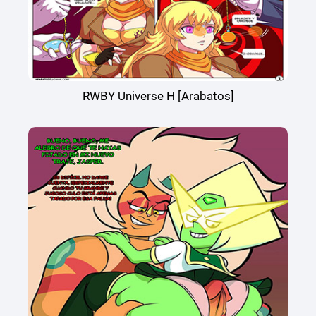
RWBY Universe H [Arabatos]