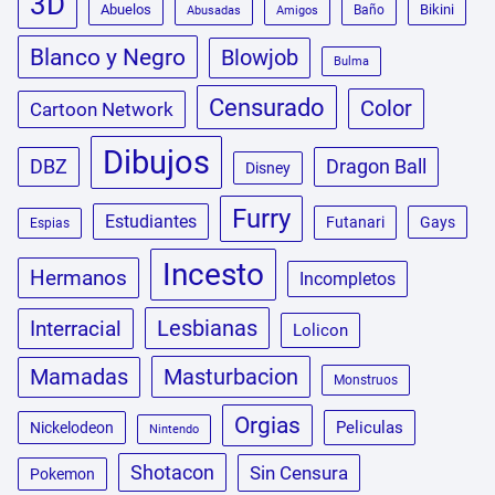
3D
Abuelos
Bikini
Baño
Abusadas
Amigos
Blanco y Negro
Blowjob
Bulma
Censurado
Color
Cartoon Network
Dibujos
DBZ
Dragon Ball
Disney
Furry
Estudiantes
Futanari
Gays
Espias
Incesto
Hermanos
Incompletos
Lesbianas
Interracial
Lolicon
Masturbacion
Mamadas
Monstruos
Orgias
Peliculas
Nickelodeon
Nintendo
Shotacon
Sin Censura
Pokemon