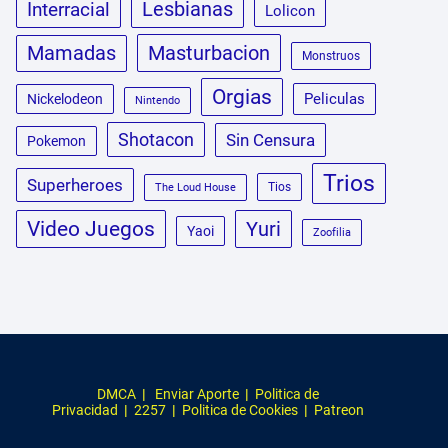
Lesbianas
Interracial
Lolicon
Masturbacion
Mamadas
Monstruos
Orgias
Peliculas
Nickelodeon
Nintendo
Shotacon
Sin Censura
Pokemon
Trios
Superheroes
Tios
The Loud House
Video Juegos
Yuri
Yaoi
Zoofilia
DMCA
|
Enviar Aporte
|
Politica de
Privacidad
|
2257
|
Politica de Cookies
|
Patreon