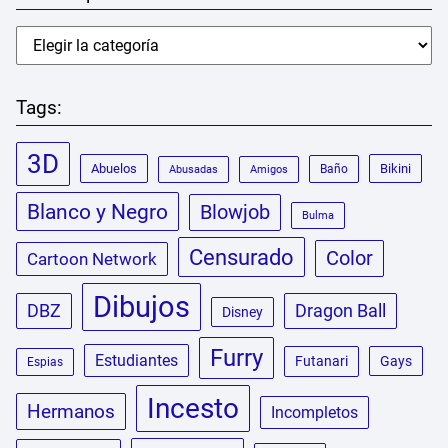
Tags:
3D
Abuelos
Bikini
Baño
Abusadas
Amigos
Blanco y Negro
Blowjob
Bulma
Censurado
Color
Cartoon Network
Dibujos
DBZ
Dragon Ball
Disney
Furry
Estudiantes
Futanari
Gays
Espias
Incesto
Hermanos
Incompletos