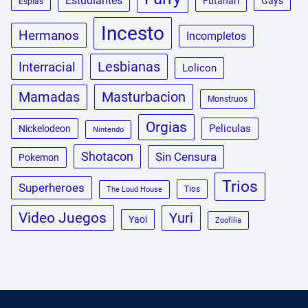
Estudiantes
Futanari
Gays
Espias
Incesto
Hermanos
Incompletos
Lesbianas
Interracial
Lolicon
Masturbacion
Mamadas
Monstruos
Orgias
Peliculas
Nickelodeon
Nintendo
Shotacon
Sin Censura
Pokemon
Trios
Superheroes
Tios
The Loud House
Video Juegos
Yuri
Yaoi
Zoofilia