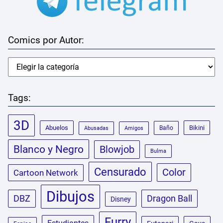
Comics por Autor:
Tags:
3D
Abuelos
Bikini
Baño
Abusadas
Amigos
Blanco y Negro
Blowjob
Bulma
Censurado
Color
Cartoon Network
Dibujos
DBZ
Dragon Ball
Disney
Furry