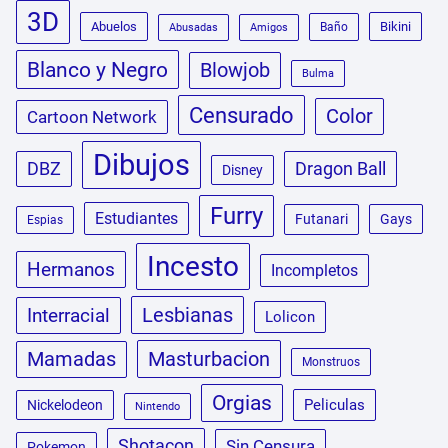
3D
Abuelos
Bikini
Baño
Abusadas
Amigos
Blanco y Negro
Blowjob
Bulma
Censurado
Color
Cartoon Network
Dibujos
DBZ
Dragon Ball
Disney
Furry
Estudiantes
Futanari
Gays
Espias
Incesto
Hermanos
Incompletos
Lesbianas
Interracial
Lolicon
Masturbacion
Mamadas
Monstruos
Orgias
Peliculas
Nickelodeon
Nintendo
Shotacon
Sin Censura
Pokemon