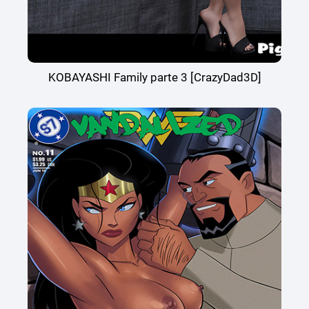
KOBAYASHI Family parte 3 [CrazyDad3D]