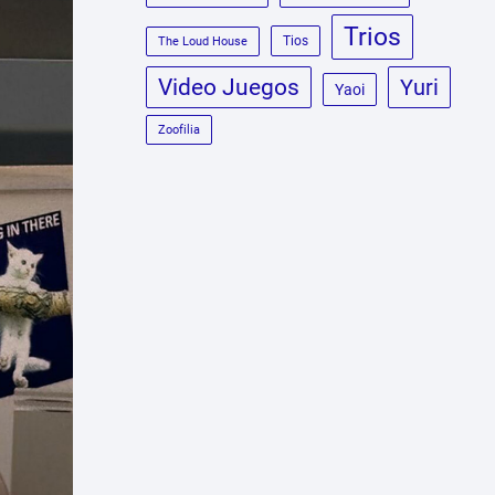
Trios
Tios
The Loud House
Video Juegos
Yuri
Yaoi
Zoofilia