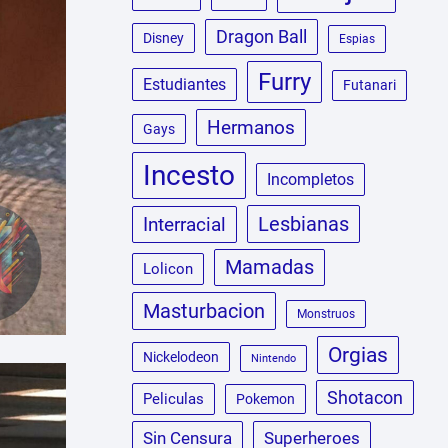
Dragon Ball
Disney
Espias
Furry
Estudiantes
Futanari
Hermanos
Gays
Incesto
Incompletos
Lesbianas
Interracial
Mamadas
Lolicon
Masturbacion
Monstruos
Orgias
Nickelodeon
Nintendo
Shotacon
Peliculas
Pokemon
Sin Censura
Superheroes