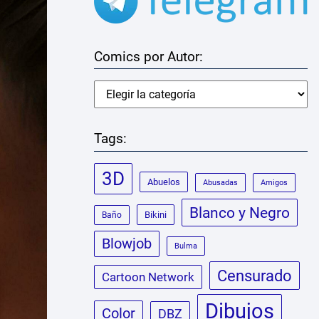
Comics por Autor:
Tags:
3D
Abuelos
Abusadas
Amigos
Blanco y Negro
Bikini
Baño
Blowjob
Bulma
Censurado
Cartoon Network
Dibujos
Color
DBZ