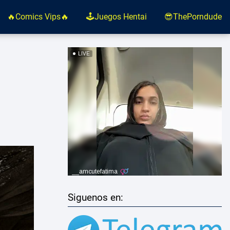
🔥Comics Vips🔥
🕹️Juegos Hentai
😎ThePorndude
Siguenos en: