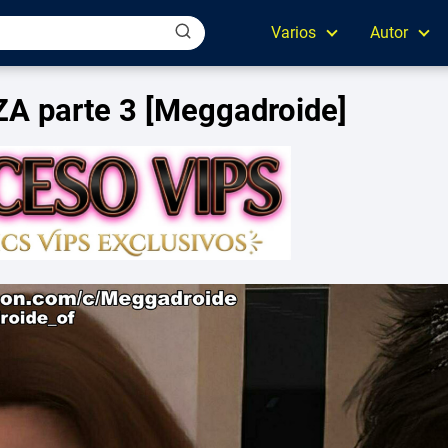
Varios
Autor
A parte 3 [Meggadroide]