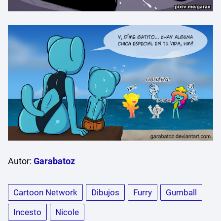
Autor:
Garabatoz
Cartoon Network
Dibujos
Furry
Gumball
Incesto
Nicole