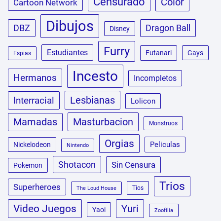
Censurado
Color
Cartoon Network
Dibujos
DBZ
Dragon Ball
Disney
Furry
Estudiantes
Futanari
Gays
Espias
Incesto
Hermanos
Incompletos
Lesbianas
Interracial
Lolicon
Masturbacion
Mamadas
Monstruos
Orgias
Peliculas
Nickelodeon
Nintendo
Shotacon
Sin Censura
Pokemon
Trios
Superheroes
Tios
The Loud House
Video Juegos
Yuri
Yaoi
Zoofilia