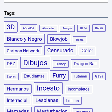
Tags:
3D
Abuelos
Bikini
Baño
Abusadas
Amigos
Blanco y Negro
Blowjob
Bulma
Censurado
Color
Cartoon Network
Dibujos
DBZ
Dragon Ball
Disney
Furry
Estudiantes
Futanari
Gays
Espias
Incesto
Hermanos
Incompletos
Lesbianas
Interracial
Lolicon
Masturbacion
Mamadas