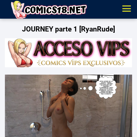
JOURNEY parte 1 [RyanRude]