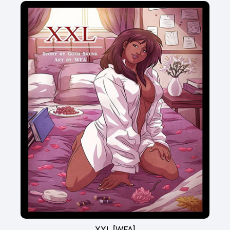
XXL [WFA]