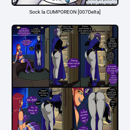
Sock la CUMPOREON [007Delta]