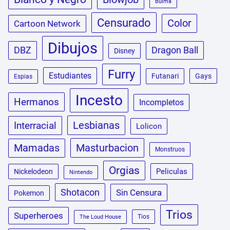
Bulma
Censurado
Color
Cartoon Network
Dibujos
DBZ
Dragon Ball
Disney
Furry
Estudiantes
Futanari
Gays
Espias
Incesto
Hermanos
Incompletos
Lesbianas
Interracial
Lolicon
Masturbacion
Mamadas
Monstruos
Orgias
Peliculas
Nickelodeon
Nintendo
Shotacon
Sin Censura
Pokemon
Trios
Superheroes
Tios
The Loud House