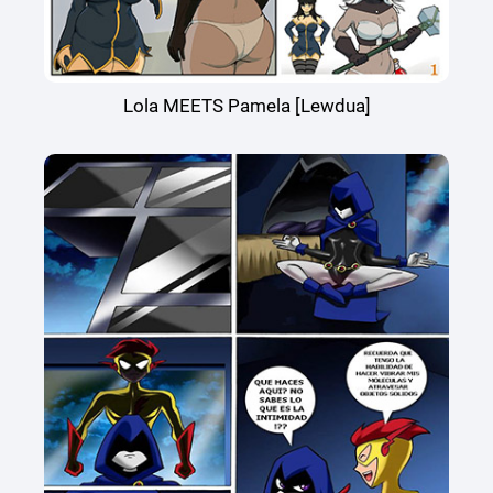
Lola MEETS Pamela [Lewdua]