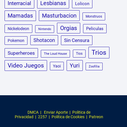
Lesbianas
Interracial
Lolicon
Masturbacion
Mamadas
Monstruos
Orgias
Peliculas
Nickelodeon
Nintendo
Shotacon
Sin Censura
Pokemon
Trios
Superheroes
Tios
The Loud House
Video Juegos
Yuri
Yaoi
Zoofilia
DMCA
|
Enviar Aporte
|
Politica de
Privacidad
|
2257
|
Politica de Cookies
|
Patreon