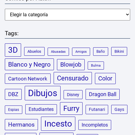
Tags:
3D
Abuelos
Bikini
Baño
Abusadas
Amigos
Blanco y Negro
Blowjob
Bulma
Censurado
Color
Cartoon Network
Dibujos
DBZ
Dragon Ball
Disney
Furry
Estudiantes
Futanari
Gays
Espias
Incesto
Hermanos
Incompletos