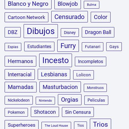
Blanco y Negro
Blowjob
Bulma
Censurado
Color
Cartoon Network
Dibujos
DBZ
Dragon Ball
Disney
Furry
Estudiantes
Futanari
Gays
Espias
Incesto
Hermanos
Incompletos
Lesbianas
Interracial
Lolicon
Masturbacion
Mamadas
Monstruos
Orgias
Peliculas
Nickelodeon
Nintendo
Shotacon
Sin Censura
Pokemon
Trios
Superheroes
Tios
The Loud House