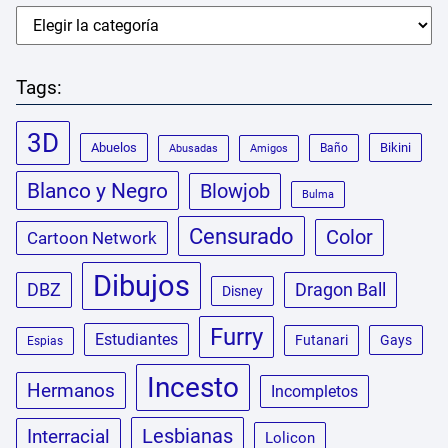
Tags:
3D
Abuelos
Bikini
Baño
Abusadas
Amigos
Blanco y Negro
Blowjob
Bulma
Censurado
Color
Cartoon Network
Dibujos
DBZ
Dragon Ball
Disney
Furry
Estudiantes
Futanari
Gays
Espias
Incesto
Hermanos
Incompletos
Lesbianas
Interracial
Lolicon