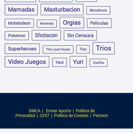
Masturbacion
Mamadas
Monstruos
Orgias
Peliculas
Nickelodeon
Nintendo
Shotacon
Sin Censura
Pokemon
Trios
Superheroes
Tios
The Loud House
Video Juegos
Yuri
Yaoi
Zoofilia
DMCA
|
Enviar Aporte
|
Politica de
Privacidad
|
2257
|
Politica de Cookies
|
Patreon