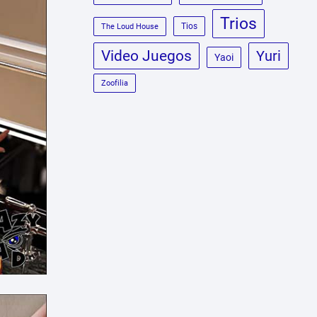
Trios
Tios
The Loud House
Video Juegos
Yuri
Yaoi
Zoofilia