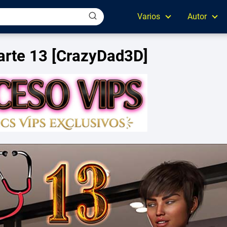
Varios
Autor
rte 13 [CrazyDad3D]