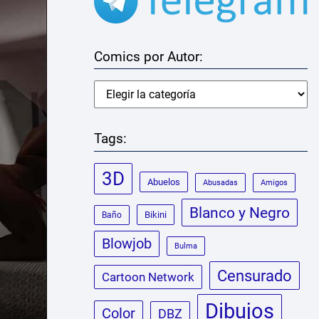
Comics por Autor:
Tags:
3D
Abuelos
Abusadas
Amigos
Blanco y Negro
Bikini
Baño
Blowjob
Bulma
Censurado
Cartoon Network
Dibujos
Color
DBZ