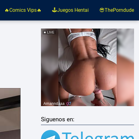
🔥Comics Vips🔥
🕹️Juegos Hentai
😎ThePorndude
Siguenos en: