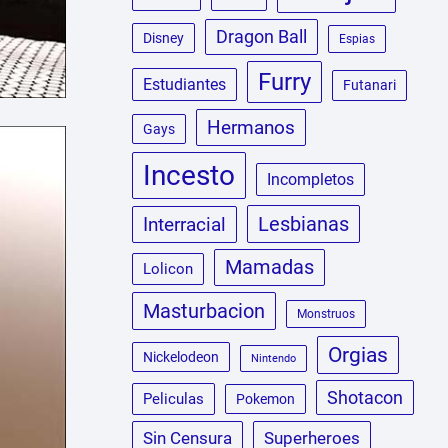
Dragon Ball
Disney
Espias
Furry
Estudiantes
Futanari
Hermanos
Gays
Incesto
Incompletos
Lesbianas
Interracial
Mamadas
Lolicon
Masturbacion
Monstruos
Orgias
Nickelodeon
Nintendo
Shotacon
Peliculas
Pokemon
Sin Censura
Superheroes