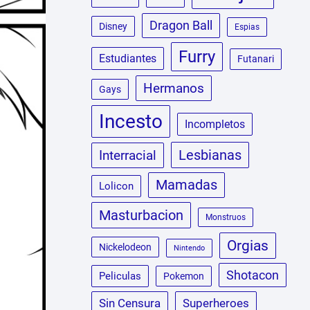
Dragon Ball
Disney
Espias
Furry
Estudiantes
Futanari
Hermanos
Gays
Incesto
Incompletos
Lesbianas
Interracial
Mamadas
Lolicon
Masturbacion
Monstruos
Orgias
Nickelodeon
Nintendo
Shotacon
Peliculas
Pokemon
Sin Censura
Superheroes