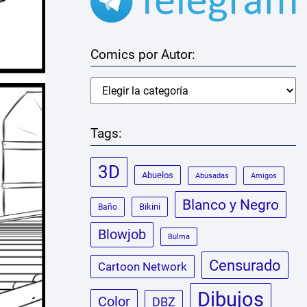
Comics por Autor:
Tags:
3D
Abuelos
Abusadas
Amigos
Blanco y Negro
Bikini
Baño
Blowjob
Bulma
Censurado
Cartoon Network
Dibujos
Color
DBZ