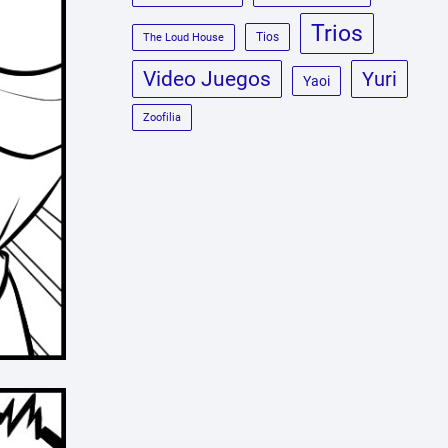
Trios
Tios
The Loud House
Video Juegos
Yuri
Yaoi
Zoofilia