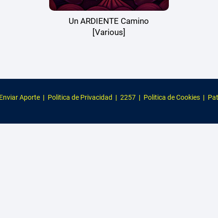
Un ARDIENTE Camino
[Various]
Enviar Aporte
|
Politica de Privacidad
|
2257
|
Politica de Cookies
|
Pat