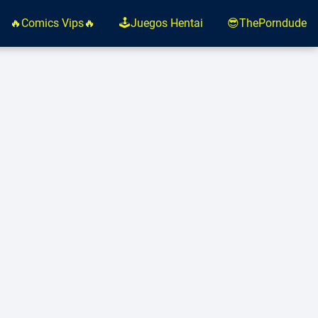
🔥Comics Vips🔥
🕹️Juegos Hentai
😎ThePorndude