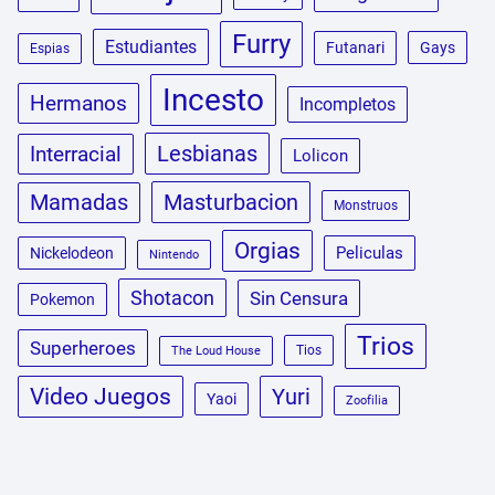
Furry
Estudiantes
Futanari
Gays
Espias
Incesto
Hermanos
Incompletos
Lesbianas
Interracial
Lolicon
Masturbacion
Mamadas
Monstruos
Orgias
Peliculas
Nickelodeon
Nintendo
Shotacon
Sin Censura
Pokemon
Trios
Superheroes
Tios
The Loud House
Video Juegos
Yuri
Yaoi
Zoofilia