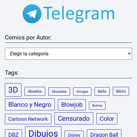
Comics por Autor:
Tags:
3D
Abuelos
Bikini
Baño
Abusadas
Amigos
Blanco y Negro
Blowjob
Bulma
Censurado
Color
Cartoon Network
Dibujos
DBZ
Dragon Ball
Disney