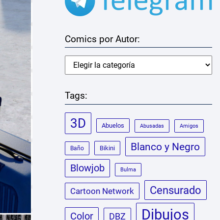
Comics por Autor:
Tags:
3D
Abuelos
Abusadas
Amigos
Blanco y Negro
Bikini
Baño
Blowjob
Bulma
Censurado
Cartoon Network
Dibujos
Color
DBZ