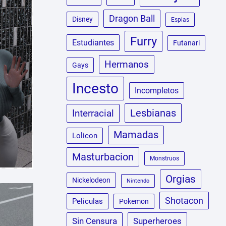
Dragon Ball
Disney
Espias
Furry
Estudiantes
Futanari
Hermanos
Gays
Incesto
Incompletos
Lesbianas
Interracial
Mamadas
Lolicon
Masturbacion
Monstruos
Orgias
Nickelodeon
Nintendo
Shotacon
Peliculas
Pokemon
Sin Censura
Superheroes