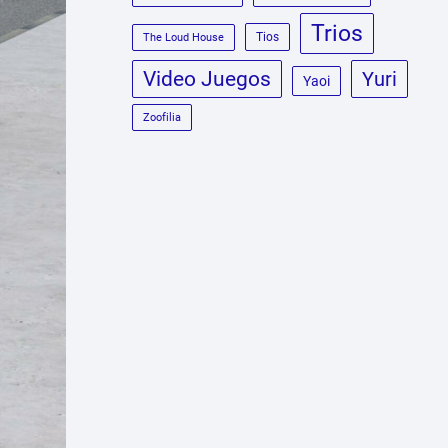
Trios
Tios
The Loud House
Video Juegos
Yuri
Yaoi
Zoofilia