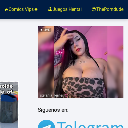
🔥Comics Vips🔥
🕹️Juegos Hentai
😎ThePorndude
Siguenos en: