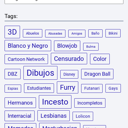
Tags:
3D
Abuelos
Bikini
Baño
Abusadas
Amigos
Blanco y Negro
Blowjob
Bulma
Censurado
Color
Cartoon Network
Dibujos
DBZ
Dragon Ball
Disney
Furry
Estudiantes
Futanari
Gays
Espias
Incesto
Hermanos
Incompletos
Lesbianas
Interracial
Lolicon