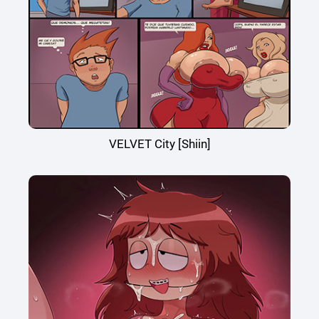
VELVET City [Shiin]