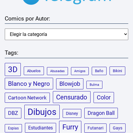
Comics por Autor:
Tags:
3D
Abuelos
Bikini
Baño
Abusadas
Amigos
Blanco y Negro
Blowjob
Bulma
Censurado
Color
Cartoon Network
Dibujos
DBZ
Dragon Ball
Disney
Furry
Estudiantes
Futanari
Gays
Espias