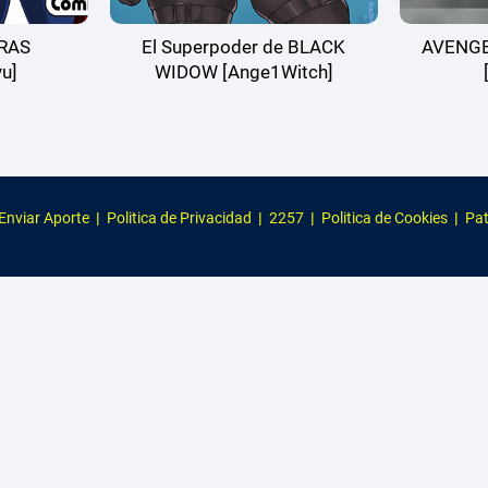
RAS
El Superpoder de BLACK
AVENGER
u]
WIDOW [Ange1Witch]
Enviar Aporte
|
Politica de Privacidad
|
2257
|
Politica de Cookies
|
Pat