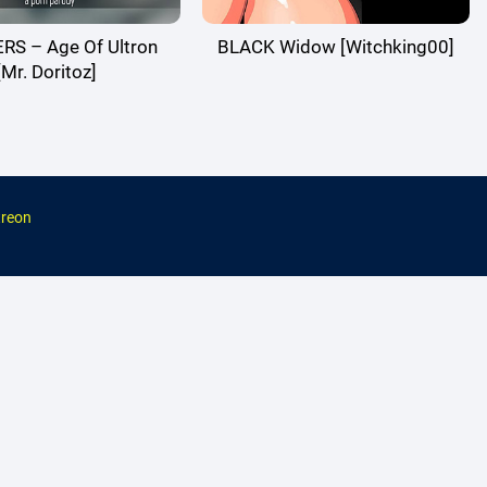
S – Age Of Ultron
BLACK Widow [Witchking00]
[Mr. Doritoz]
reon