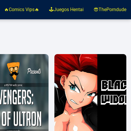
🔥Comics Vips🔥
🕹️Juegos Hentai
😎ThePorndude