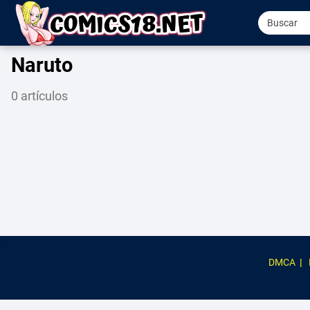
Naruto
0 artículos
DMCA
|