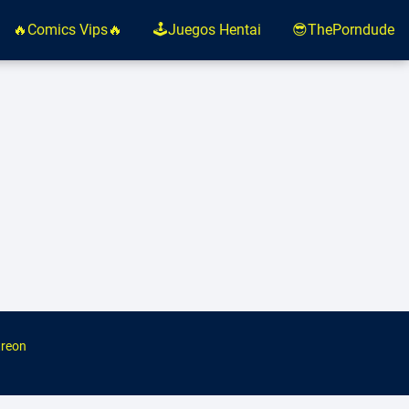
🔥Comics Vips🔥
🕹️Juegos Hentai
😎ThePorndude
reon