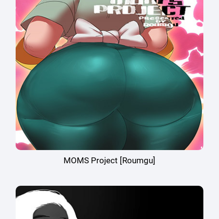
MOMS Project [Roumgu]