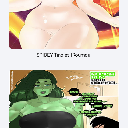
SPIDEY Tingles [Roumgu]