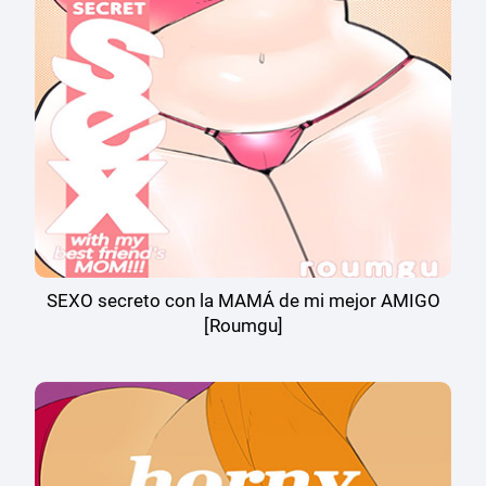
SEXO secreto con la MAMÁ de mi mejor AMIGO
[Roumgu]