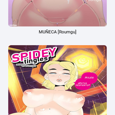
MUÑECA [Roumgu]