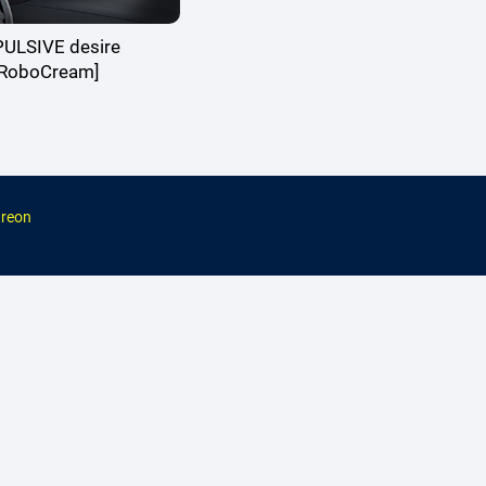
ULSIVE desire
[RoboCream]
reon