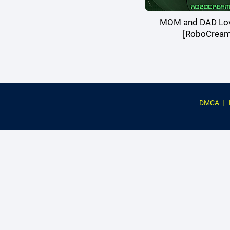
MOM and DAD Lov
[RoboCream
DMCA
|