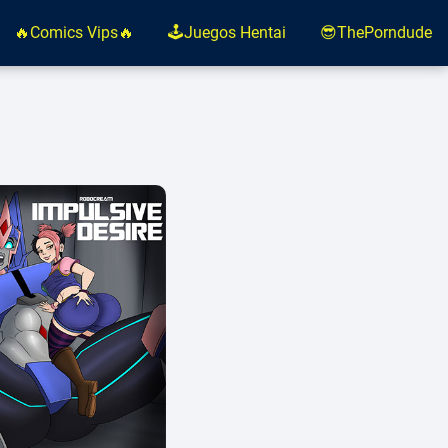
🔥Comics Vips🔥
🕹️Juegos Hentai
😎ThePorndude