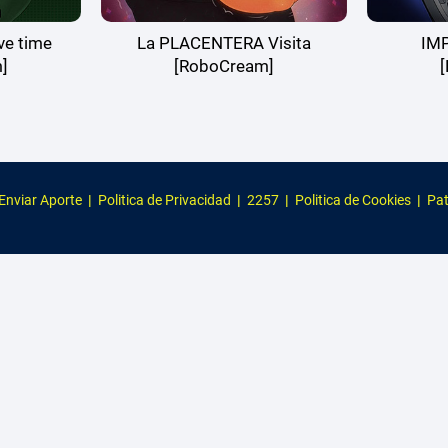
e time
La PLACENTERA Visita
IMP
]
[RoboCream]
Enviar Aporte
|
Politica de Privacidad
|
2257
|
Politica de Cookies
|
Pat