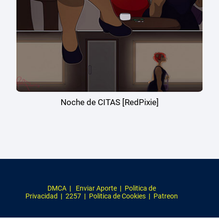
Noche de CITAS [RedPixie]
DMCA
|
Enviar Aporte
|
Politica de
Privacidad
|
2257
|
Politica de Cookies
|
Patreon