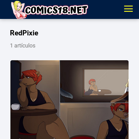
RedPixie
1 artículos