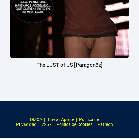
The LUST of US [Paragon8z]
DMCA
|
Enviar Aporte
|
Politica de
Privacidad
|
2257
|
Politica de Cookies
|
Patreon