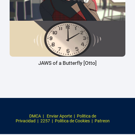
JAWS of a Butterfly [Otto]
DMCA
|
Enviar Aporte
|
Politica de
Privacidad
|
2257
|
Politica de Cookies
|
Patreon