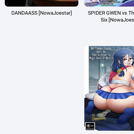
DANDAASS [NowaJoestar]
SPIDER GWEN vs The
Six [NowaJoes