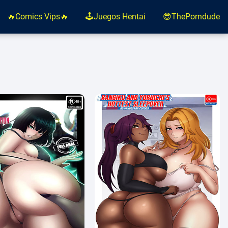
🔥Comics Vips🔥
🕹️Juegos Hentai
😎ThePorndude