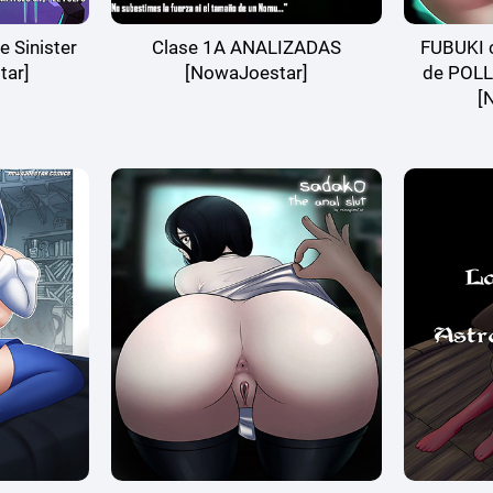
 Sinister
Clase 1A ANALIZADAS
FUBUKI c
tar]
[NowaJoestar]
de POL
[