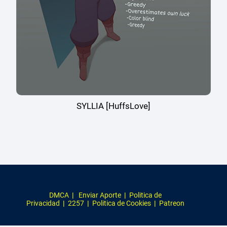
SYLLIA [HuffsLove]
DMCA
|
Enviar Aporte
|
Politica de
Privacidad
|
2257
|
Politica de Cookies
|
Patreon