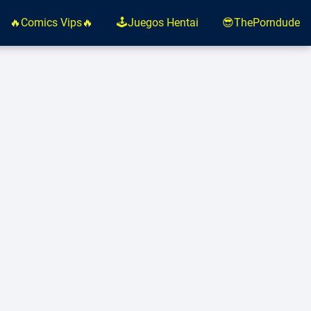
🔥Comics Vips🔥
🕹️Juegos Hentai
😎ThePorndude