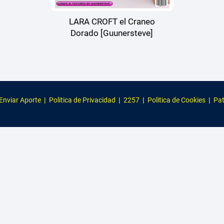
LARA CROFT el Craneo
Dorado [Guunersteve]
Enviar Aporte
|
Politica de Privacidad
|
2257
|
Politica de Cookies
|
Pat