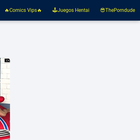
🔥Comics Vips🔥
🕹️Juegos Hentai
😎ThePorndude