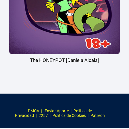
The HONEYPOT [Daniela Alcala]
DMCA
|
Enviar Aporte
|
Politica de
Privacidad
|
2257
|
Politica de Cookies
|
Patreon