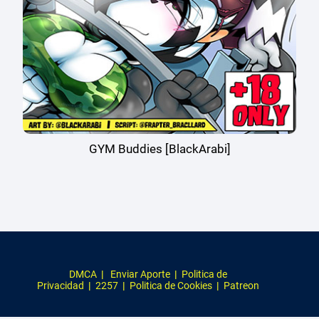
GYM Buddies [BlackArabi]
DMCA
|
Enviar Aporte
|
Politica de
Privacidad
|
2257
|
Politica de Cookies
|
Patreon