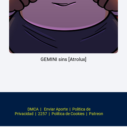
GEMINI sins [Atrolux]
DMCA
|
Enviar Aporte
|
Politica de
Privacidad
|
2257
|
Politica de Cookies
|
Patreon