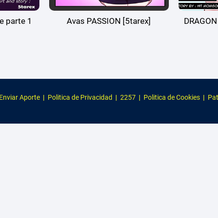
 parte 1
Avas PASSION [5tarex]
DRAGON B
Enviar Aporte
|
Politica de Privacidad
|
2257
|
Politica de Cookies
|
Pat