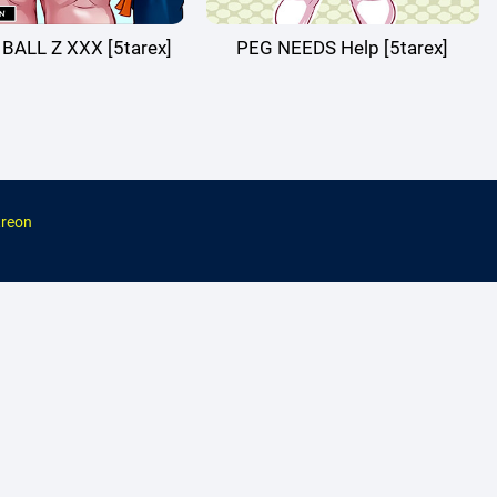
ALL Z XXX [5tarex]
PEG NEEDS Help [5tarex]
reon