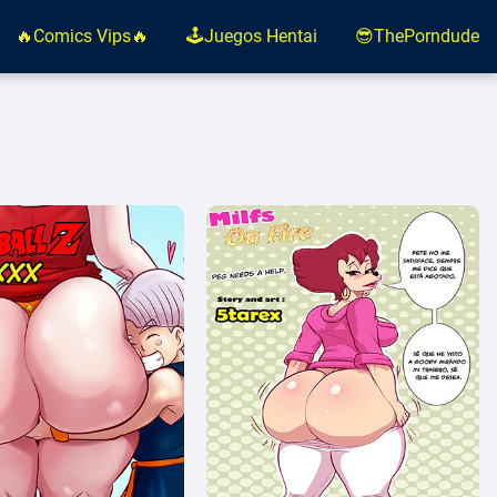
🔥Comics Vips🔥
🕹️Juegos Hentai
😎ThePorndude